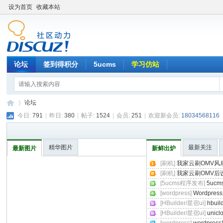
设为首页
收藏本站
论坛
签到得积分
5ucms
学习仿站
论坛
今日:
791
|
昨日:
380
|
帖子:
1524
|
会员:
251
|
欢迎新会员:
18034568116
5u
»
精华图片
最新关注
最新图片
新鲜出炉
[刷机]
我家云刷OMV风
[刷机]
我家云刷OMV后
[5ucms程序发布]
5uc
[wordpress]
Wordpress
[HBuilder/星宿ui]
hbu
[HBuilder/星宿ui]
uni