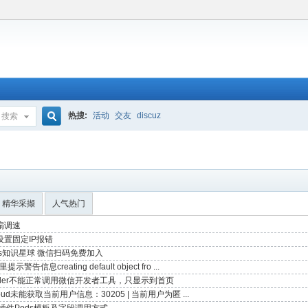
热搜:
活动
交友
discuz
搜索
搜
索
精华采撷
人气热门
扇调速
设置固定IP报错
ms知识星球 微信扫码免费加入
里提示警告信息creating default object fro ...
ilder不能正常调用微信开发者工具，只显示到首页
cloud未能获取当前用户信息：30205 | 当前用户为匿 ...