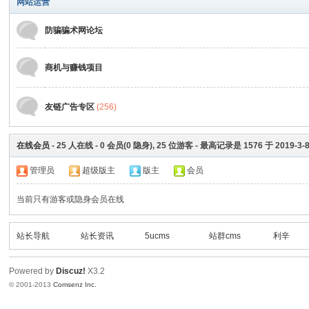
网站运营
防骗骗术网论坛
商机与赚钱项目
友链广告专区
(256)
在线会员
-
25
人在线 -
0
会员(
0
隐身),
25
位游客 - 最高记录是
1576
于
2019-3-
管理员
超级版主
版主
会员
当前只有游客或隐身会员在线
站长导航
站长资讯
5ucms
站群cms
利辛
Powered by
Discuz!
X3.2
© 2001-2013
Comsenz Inc.